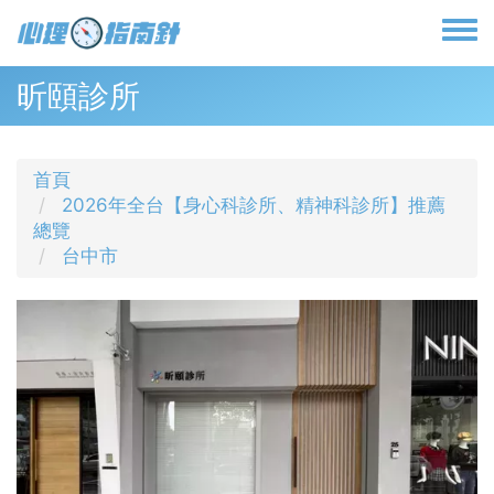
移
至
Toggl
主
menu
內
昕頤診所
容
首頁
2026年全台【身心科診所、精神科診所】推薦
總覽
台中市