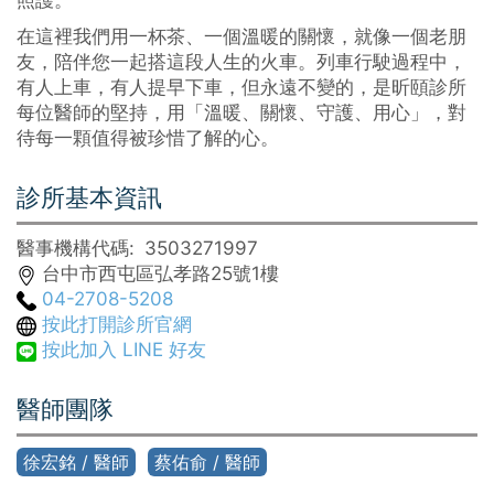
照護。
在這裡我們用一杯茶、一個溫暖的關懷，就像一個老朋
友，陪伴您一起搭這段人生的火車。列車行駛過程中，
有人上車，有人提早下車，但永遠不變的，是昕頤診所
每位醫師的堅持，用「溫暖、關懷、守護、用心」，對
待每一顆值得被珍惜了解的心。
診所基本資訊
醫事機構代碼
3503271997
台中市西屯區弘孝路25號1樓
04-2708-5208
按此打開診所官網
按此加入 LINE 好友
醫師團隊
徐宏銘 / 醫師
蔡佑俞 / 醫師