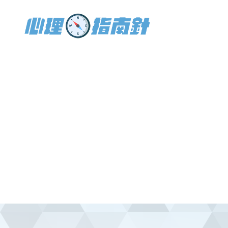
移
至
主
內
容
Toggle
menu