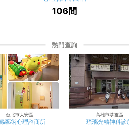
106間
熱門查詢
台北市大安區
高雄市苓雅區
蟲藝術心理諮商所
琉璃光精神科診