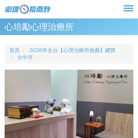
移
至
Toggl
主
menu
內
心培勵心理治療所
容
首頁
2026年全台【心理治療所推薦】總覽
台中市