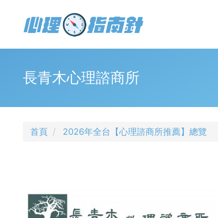
移
至
主
內
容
Toggle
menu
長青木心理諮商所
首頁
2026年全台【心理諮商所推薦】總覽