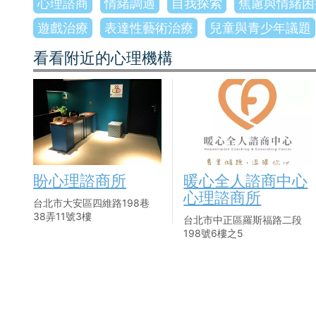
心理諮商
情緒調適
自我探索
焦慮與情緒困
遊戲治療
表達性藝術治療
兒童與青少年議題
看看附近的心理機構
盼心理諮商所
暖心全人諮商中心
心理諮商所
台北市大安區四維路198巷
38弄11號3樓
台北市中正區羅斯福路二段
198號6樓之5