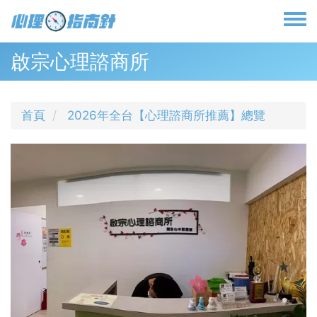
移
至
Toggl
主
menu
內
啟宗心理諮商所
容
首頁
2026年全台【心理諮商所推薦】總覽