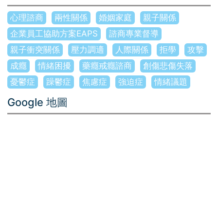
心理諮商
兩性關係
婚姻家庭
親子關係
企業員工協助方案EAPS
諮商專業督導
親子衝突關係
壓力調適
人際關係
拒學
攻擊
成癮
情緒困擾
藥癮戒癮諮商
創傷悲傷失落
憂鬱症
躁鬱症
焦慮症
強迫症
情緒議題
Google 地圖