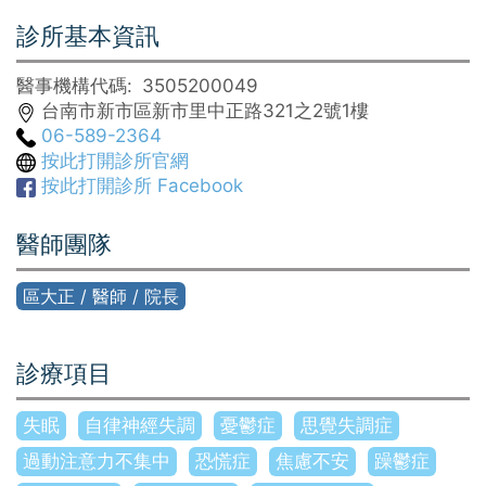
診所基本資訊
醫事機構代碼
3505200049
台南市新市區新市里中正路321之2號1樓
06-589-2364
按此打開診所官網
按此打開診所 Facebook
醫師團隊
區大正 / 醫師 / 院長
診療項目
失眠
自律神經失調
憂鬱症
思覺失調症
過動注意力不集中
恐慌症
焦慮不安
躁鬱症