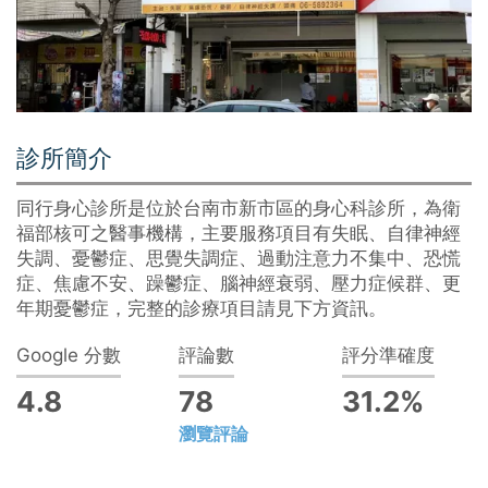
診所簡介
同行身心診所是位於台南市新市區的身心科診所，為衛
福部核可之醫事機構，主要服務項目有失眠、自律神經
失調、憂鬱症、思覺失調症、過動注意力不集中、恐慌
症、焦慮不安、躁鬱症、腦神經衰弱、壓力症候群、更
年期憂鬱症，完整的診療項目請見下方資訊。
Google 分數
評論數
評分準確度
4.8
78
31.2%
瀏覽評論