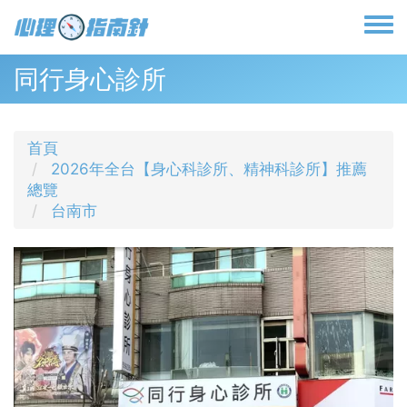
移
至
Toggl
主
menu
內
同行身心診所
容
首頁
2026年全台【身心科診所、精神科診所】推薦
總覽
台南市