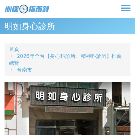
移
至
Toggl
主
menu
內
明如身心診所
容
首頁
2026年全台【身心科診所、精神科診所】推薦
總覽
台南市