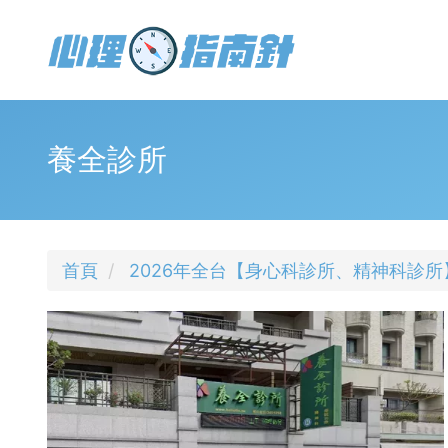
移
至
主
內
容
Toggle
menu
養全診所
首頁
2026年全台【身心科診所、精神科診