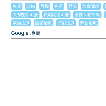
失眠
頭痛
憂鬱
焦慮
恐慌
飲食障礙
人際關係困擾
職場調適困難
兩性互動障礙
家族治療
團體治療
演劇治療
芳香治療
Google 地圖