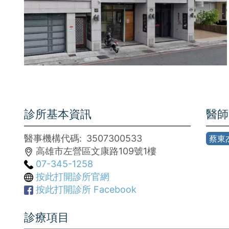
診所基本資訊
醫師
醫事機構代碼
3507300533
蔡東杰
高雄市左營區文康路109號1樓
07-345-1258
按此打開診所官網
按此打開診所 Facebook
診療項目