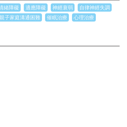
情緒障礙
適應障礙
神經衰弱
自律神經失調
親子家庭溝通困難
催眠治療
心理治療